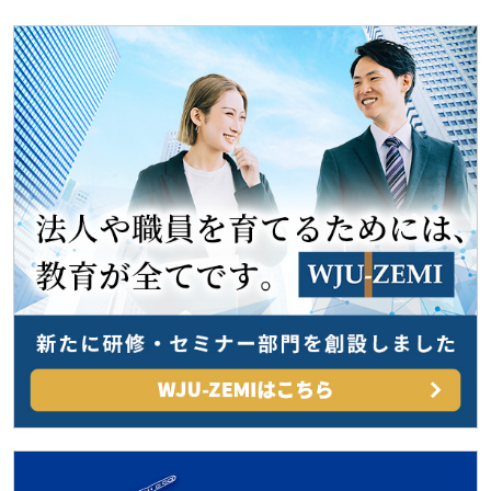
ゲ
ー
シ
ョ
ン