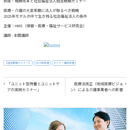
制度・報酬改革と社会福祉法人経営戦略セミナー
医療・介護の大変革期に法人が取るべき戦略
2025年モデルの中で生き残る社会福祉法人の条件
主催：HMS（保健・医療・福祉サービス研究会）
講師 : 本間講師
【経営戦略セミナー】
2014年実績
セミナー講師実績
投
「ユニット型特養とユニットケ
医療法改正（地域医療ビジョ
稿
アの実践セミナー」
ン）による介護事業者への影響
ナ
ビ
ゲ
ー