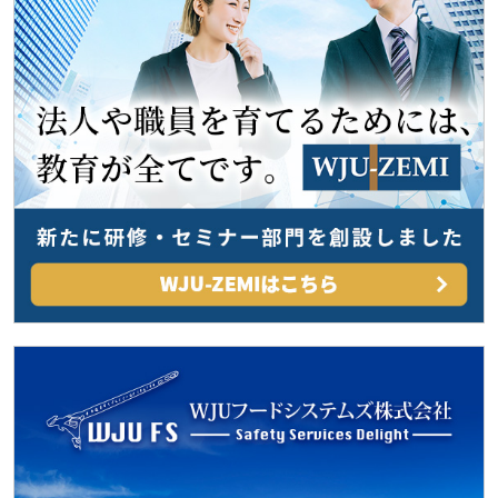
シ
ョ
ン