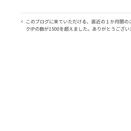
投
このブログに来ていただける、直近の１か月間の
稿
クIPの数が1500を超えました。ありがとうござい
ナ
ビ
ゲ
ー
シ
ョ
ン