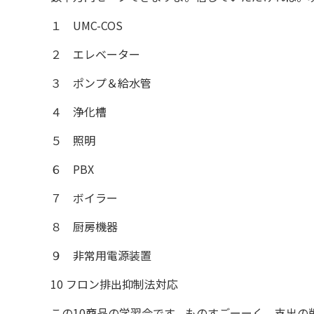
１ UMC-COS
２ エレベーター
３ ポンプ＆給水管
４ 浄化槽
５ 照明
６ PBX
７ ボイラー
８ 厨房機器
９ 非常用電源装置
10 フロン排出抑制法対応
この10商品の学習会です。ものすごーーく、支出の