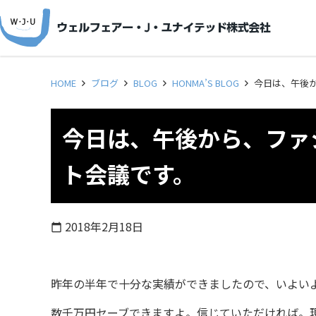
HOME
ブログ
BLOG
HONMA’S BLOG
今日は、午後
今日は、午後から、ファ
ト会議です。
2018年2月18日
calendar_today
昨年の半年で十分な実績ができましたので、いよい
数千万円セーブできますよ。信じていただければ。