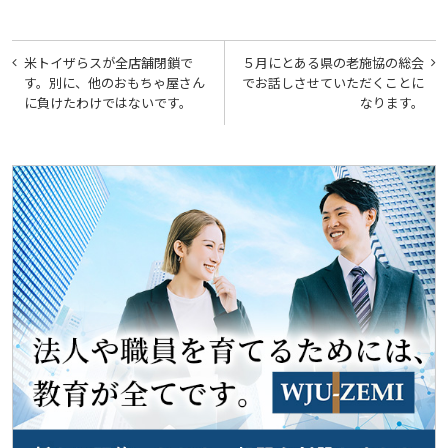
投
米トイザらスが全店舗閉鎖で
５月にとある県の老施協の総会
稿
す。別に、他のおもちゃ屋さん
でお話しさせていただくことに
に負けたわけではないです。
なります。
ナ
ビ
ゲ
ー
シ
ョ
ン