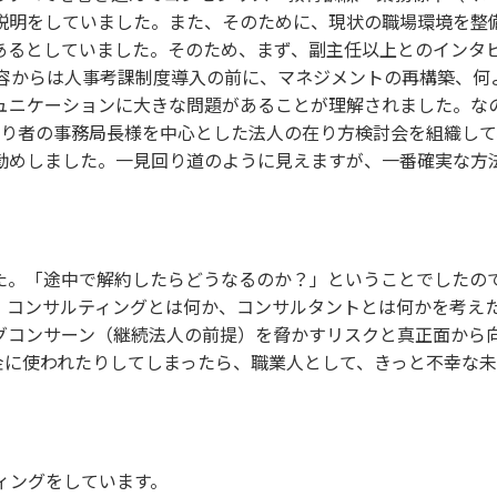
説明をしていました。また、そのために、現状の職場環境を整
あるとしていました。そのため、まず、副主任以上とのインタ
内容からは人事考課制度導入の前に、マネジメントの再構築、何
ュニケーションに大きな問題があることが理解されました。な
かり者の事務局長様を中心とした法人の在り方検討会を組織して
勧めしました。一見回り道のように見えますが、一番確実な方
た。「途中で解約したらどうなるのか？」ということでしたの
。コンサルティングとは何か、コンサルタントとは何かを考え
グコンサーン（継続法人の前提）を脅かすリスクと真正面から
金に使われたりしてしまったら、職業人として、きっと不幸な
ィングをしています。