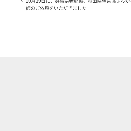
10月29日に、群馬県老施協、秋田県経営協さんか
稿
師のご依頼をいただきました。
ナ
ビ
ゲ
ー
シ
ョ
ン