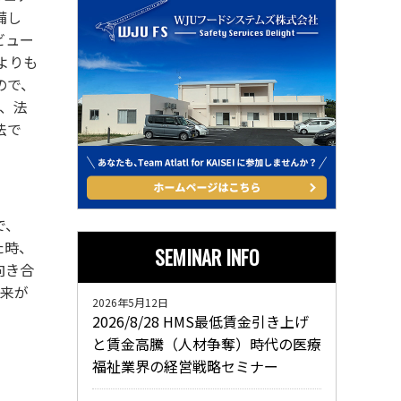
備し
ビュー
よりも
ので、
、法
法で
で、
た時、
SEMINAR INFO
向き合
未来が
2026年5月12日
2026/8/28 HMS最低賃金引き上げ
と賃金高騰（人材争奪）時代の医療
福祉業界の経営戦略セミナー