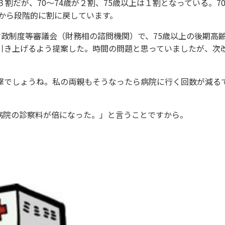
割だが、70〜74歳が２割、75歳以上は１割となっている。70
度から段階的に割に戻しています。
財政制度等審議会（財務相の諮問機関）で、75歳以上の後期高
引き上げるよう提案した。時間の問題と思っていましたが、次
打撃でしょうね。私の両親もそうなったら病院に行く回数が減る
病院の診察料が倍になった。」と言うことですから。
。