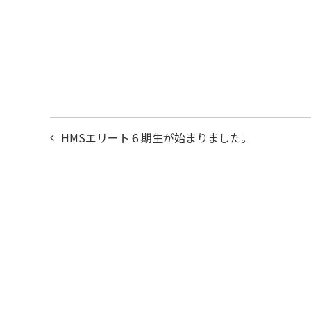
投
HMSエリート６期生が始まりました。
稿
ナ
ビ
ゲ
ー
シ