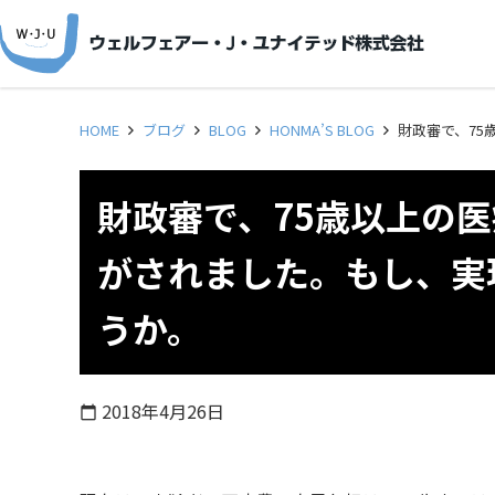
HOME
ブログ
BLOG
HONMA’S BLOG
財政審で、7
財政審で、75歳以上の
がされました。もし、実
うか。
2018年4月26日
calendar_today