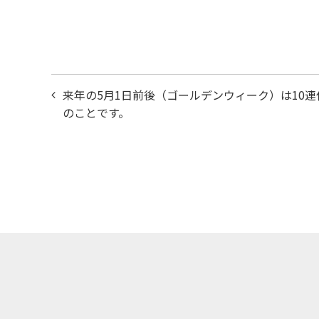
投
来年の5月1日前後（ゴールデンウィーク）は10連
稿
のことです。
ナ
ビ
ゲ
ー
シ
ョ
ン