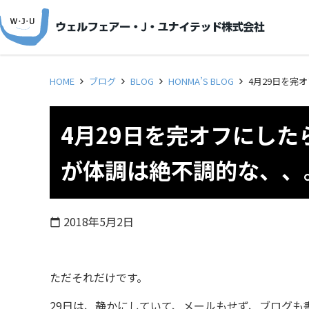
HOME
ブログ
BLOG
HONMA’S BLOG
4月29日を完
4月29日を完オフにし
が体調は絶不調的な、、
2018年5月2日
calendar_today
ただそれだけです。
29日は、静かにしていて、メールもせず、ブログも