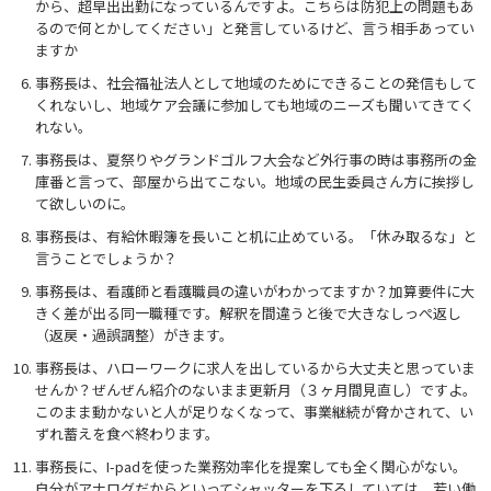
から、超早出出勤になっているんですよ。こちらは防犯上の問題もあ
るので何とかしてください」と発言しているけど、言う相手あってい
ますか
事務長は、社会福祉法人として地域のためにできることの発信もして
くれないし、地域ケア会議に参加しても地域のニーズも聞いてきてく
れない。
事務長は、夏祭りやグランドゴルフ大会など外行事の時は事務所の金
庫番と言って、部屋から出てこない。地域の民生委員さん方に挨拶し
て欲しいのに。
事務長は、有給休暇簿を長いこと机に止めている。「休み取るな」と
言うことでしょうか？
事務長は、看護師と看護職員の違いがわかってますか？加算要件に大
きく差が出る同一職種です。解釈を間違うと後で大きなしっぺ返し
（返戻・過誤調整）がきます。
事務長は、ハローワークに求人を出しているから大丈夫と思っていま
せんか？ぜんぜん紹介のないまま更新月（３ヶ月間見直し）ですよ。
このまま動かないと人が足りなくなって、事業継続が脅かされて、い
ずれ蓄えを食べ終わります。
事務長に、I-padを使った業務効率化を提案しても全く関心がない。
自分がアナログだからといってシャッターを下ろしていては、若い働