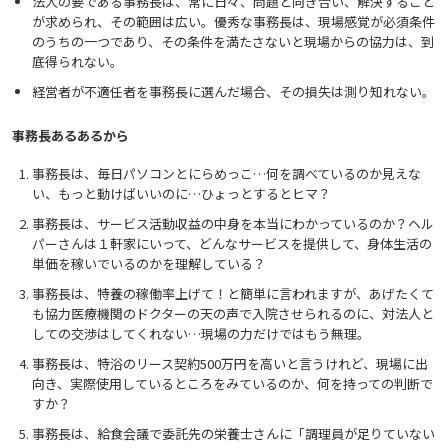
法人の要である事務長は、常に日々、問題と向き合い、解決すること
が求められ、その範囲は広い。優秀な事務長は、現場感覚が必須条件
のうちの一つであり、その条件を満たさないと現場からの協力は、到
底得られない。
経営者が不適任者を事務長に選んだ場合、その損失は測り知れない。
事務長あるあるから
事務長は、毎日パソコンとにらめっこ…何を調べているのか見えな
い、もっと動けばいいのに…ひょっとするとヒマ？
事務長は、サービス活動収益の中身を本当にわかっているのか？ヘル
パーさんは１軒家にいって、どんなサービスを提供して、身体生活の
単価を稼いでいるのかを理解している？
事務長は、特養の稼働率上げて！と簡単に言われますが、あげたくて
も協力医療機関のドクターの天の声で入院させられるのに、対法人と
しての交渉はしてくれない…現場の力だけではもう無理。
事務長は、特浴のリース契約500万円を高いと言うけれど、現場に出
向き、実際使用しているところをみているのか、何を持っての判断で
すか？
事務長は、給食会議で委託先の栄養士さんに「調理員が足りていない