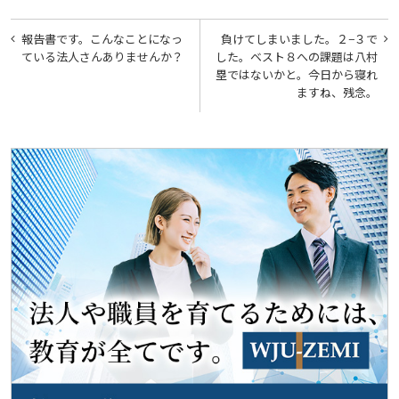
投
報告書です。こんなことになっ
負けてしまいました。２−３で
稿
ている法人さんありませんか？
した。ベスト８への課題は八村
塁ではないかと。今日から寝れ
ナ
ますね、残念。
ビ
ゲ
ー
シ
ョ
ン