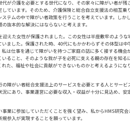
世代が介護を必要とする世代になり、その家々に障がい者が残
定しています。そのため、介護保険と総合自立支援法の相互乗
システムの中で障がい者政策を行うことを考えています。しか
題の抜本的な解決にはならないと考えます。
代を迎えた女性が保護されました。この女性は半座敷牢のような
ていました。保護された時、40代にもかかわらずその体型は中
、私は仕事を通じて障がいを持つご家庭の話に多く接する機会
くいること、そのような我が子を必死に支える親の存在を知る
くれた、福祉や社会に貢献ができないものかと考えるようにな
行の障がい者総合支援法上のサービスを必要とする人とサービ
状況にあり、事業運営に必要な収入・収益が十分に見込め、安
い事業に参加していただくことを強く望み、私からHMS研究会
新規参入が実現することを願っています。