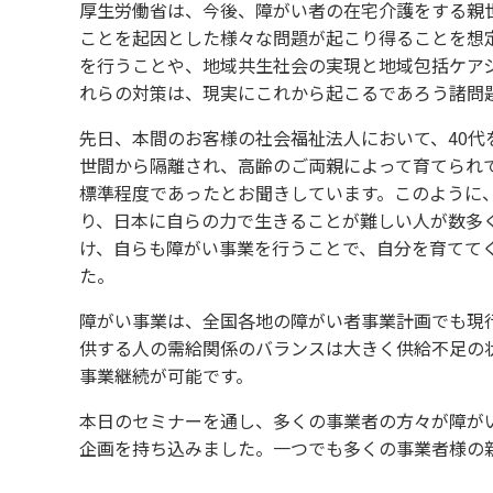
厚生労働省は、今後、障がい者の在宅介護をする親
ことを起因とした様々な問題が起こり得ることを想
を行うことや、地域共生社会の実現と地域包括ケア
れらの対策は、現実にこれから起こるであろう諸問
先日、本間のお客様の社会福祉法人において、40
世間から隔離され、高齢のご両親によって育てられ
標準程度であったとお聞きしています。このように
り、日本に自らの力で生きることが難しい人が数多
け、自らも障がい事業を行うことで、自分を育てて
た。
障がい事業は、全国各地の障がい者事業計画でも現
供する人の需給関係のバランスは大きく供給不足の
事業継続が可能です。
本日のセミナーを通し、多くの事業者の方々が障が
企画を持ち込みました。一つでも多くの事業者様の