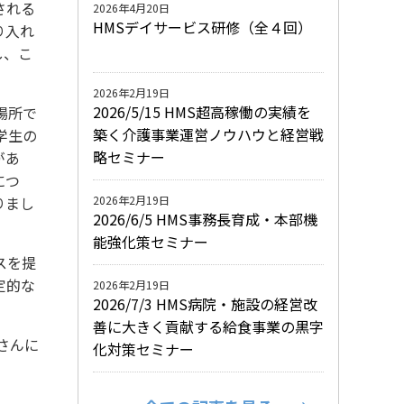
される
2026年4月20日
HMSデイサービス研修（全４回）
り入れ
し、こ
2026年2月19日
2026/5/15 HMS超高稼働の実績を
場所で
築く介護事業運営ノウハウと経営戦
学生の
略セミナー
があ
につ
2026年2月19日
りまし
2026/6/5 HMS事務長育成・本部機
能強化策セミナー
スを提
定的な
2026年2月19日
2026/7/3 HMS病院・施設の経営改
善に大きく貢献する給食事業の黒字
さんに
化対策セミナー