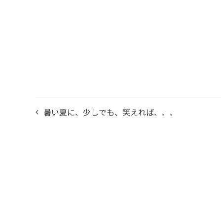
投
暑い夏に、少しでも、笑えれば、、、
稿
ナ
ビ
ゲ
ー
シ