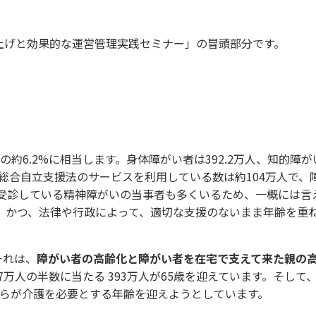
ち上げと効果的な運営管理実践セミナー」の冒頭部分です。
の約6.2%に相当します。身体障がい者は392.2万人、知的障
し、総合自立支援法のサービスを利用している数は約104万人で、
に受診している精神障がいの当事者も多くいるため、一概には言
、かつ、法律や行政によって、適切な支援のないまま年齢を重
それは、
障がい者の高齢化と障がい者を在宅で支えて来た親の
87万人の半数に当たる 393万人が65歳を迎えています。そして
、自らが介護を必要とする年齢を迎えようとしています。