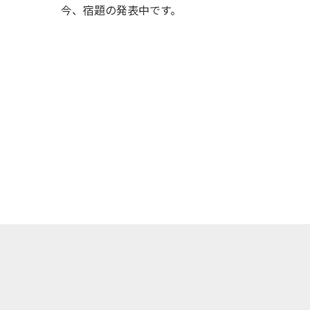
稿
今、宿題の発表中です。
ナ
ビ
ゲ
ー
シ
ョ
ン