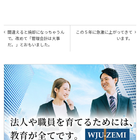
投
間違えると焼却になっちゃうん
この５年に急激に上がってきて
稿
で。改めて「管理会計は大事
います。
だ。」とおもいました。
ナ
ビ
ゲ
ー
シ
ョ
ン