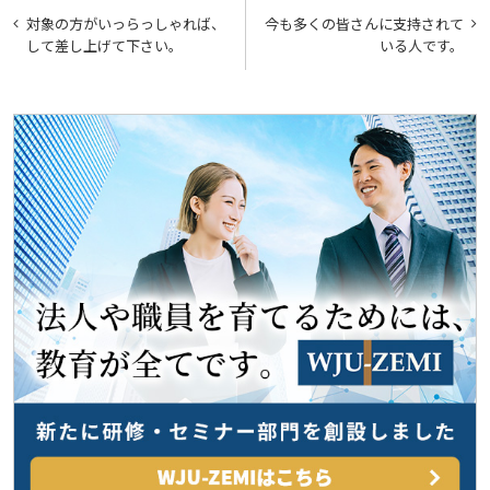
投
対象の方がいっらっしゃれば、
今も多くの皆さんに支持されて
稿
して差し上げて下さい。
いる人です。
ナ
ビ
ゲ
ー
シ
ョ
ン