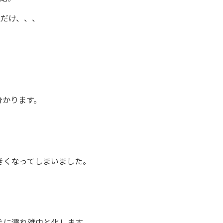
私だけ、、、
分かります。
きくなってしまいました。
ぐに濡れ雑巾と化します。