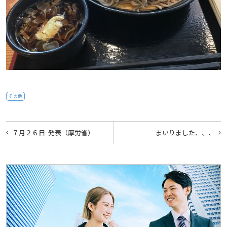
その他
投
７月２６日 発表（厚労省）
まいりました、、、
稿
ナ
ビ
ゲ
ー
シ