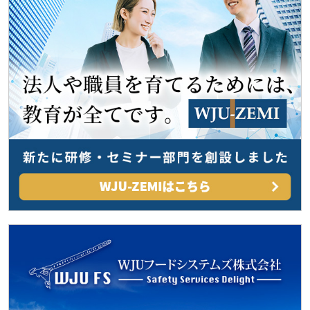
ー
シ
ョ
ン