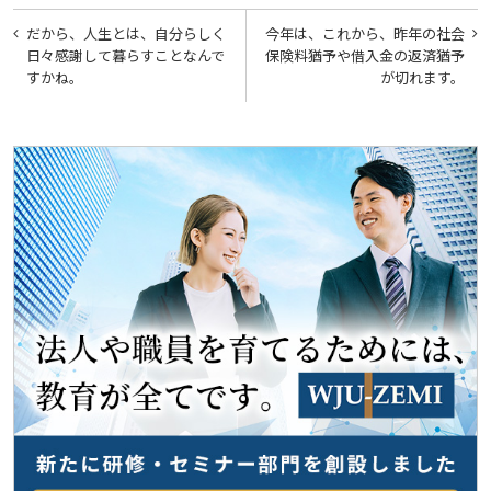
投
だから、人生とは、自分らしく
今年は、これから、昨年の社会
稿
日々感謝して暮らすことなんで
保険料猶予や借入金の返済猶予
すかね。
が切れます。
ナ
ビ
ゲ
ー
シ
ョ
ン