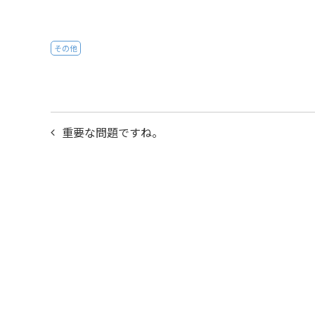
その他
投
重要な問題ですね。
稿
ナ
ビ
ゲ
ー
シ
ョ