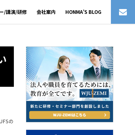
ー/講演/研修
会社案内
HONMA’S BLOG
。
い
FSの