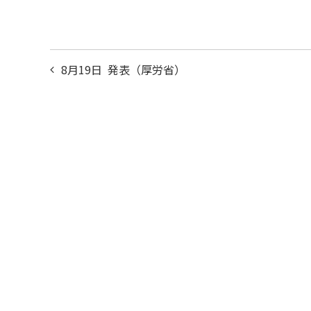
投
8月19日 発表（厚労省）
稿
ナ
ビ
ゲ
ー
シ
ョ
ン