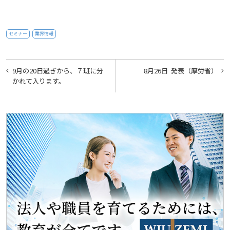
セミナー
業界情報
投
9月の20日過ぎから、７班に分
8月26日 発表（厚労省）
稿
かれて入ります。
ナ
ビ
ゲ
ー
シ
ョ
ン