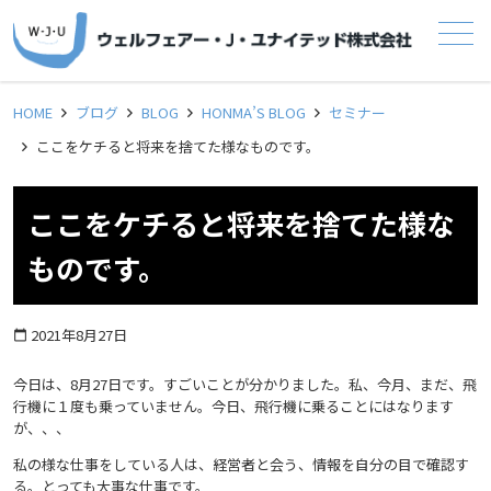
メニュー
HOME
ブログ
BLOG
HONMA’S BLOG
セミナー
ここをケチると将来を捨てた様なものです。
ここをケチると将来を捨てた様な
ものです。
2021年8月27日
calendar_today
今日は、8月27日です。すごいことが分かりました。私、今月、まだ、飛
行機に１度も乗っていません。今日、飛行機に乗ることにはなります
が、、、
私の様な仕事をしている人は、経営者と会う、情報を自分の目で確認す
る。とっても大事な仕事です。