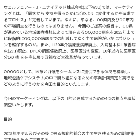
ウェルフェアー・J・ユナイテッド株式会社(以下WJU)では、マーケティ
ングとは、「顧客から 支持を得るためにどのように変化するかを追求す
るプロセス」と定義しています。ゆえに、単なる、OO県内及びOO市内
の市場調査を行うものではありません。 今回のご提案の趣旨は、OO県
が進めている地域医療構想によって現在あるOO,OOO病床を2025年まで
に段階的にOO,OOO病床までの削減してゆく中で病院がいかにポジショ
ンを確保するのか。また、H30年介護療養病床廃止、入院基本料II 療養病
床(25:1)廃止、DPCの調整係数廃止、医療区分の変更、10年以内に医療区
分1の7割を在宅に戻す政策など大改革が待っています。
OOOOOとして、医療と介護をシームレスに提供できる体制を構築し、
地域包括ケアシステ ムの中で勝ち組になるための事業計画策定と実行を
どのように行うのかを今回の目的といたします。
今回のマーケティングは、以下の目的と達成するための4つの視点を現状
調査いたします。
目的
2025年モデル及びその後に来る規範的統合の中で生き残るための戦略策
定を行うために実施する。