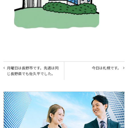
投
月曜日は長野市です。先週は同
今日は札幌です。
稿
じ長野県でも佐久平でした。
ナ
ビ
ゲ
ー
シ
ョ