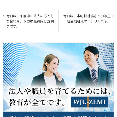
投
今日は、午前中に法人の方と打
今日は、市町村社協さんの改正
稿
ち合わせ。夕方は職員向け説明
社会福祉法のコンサルです。
会です。
ナ
ビ
ゲ
ー
シ
ョ
ン