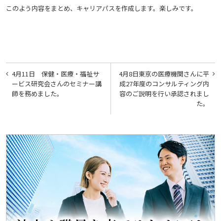
このよう内容をまとめ、キャリアパスを作成します。楽しみです。
投
4月11日 保健・医療・福祉サ
4月8日東京の医療機関さんに平
稿
ービス研究会さんのセミナー講
成27年度のコンサルティング内
師を務めました。
容のご説明を行い承認されまし
ナ
た。
ビ
ゲ
ー
シ
ョ
ン