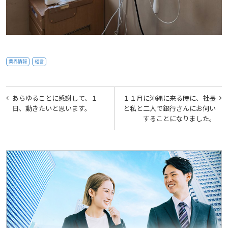
業界情報
経営
投
あらゆることに感謝して、１
１１月に沖縄に来る時に、社長
稿
日、動きたいと思います。
と私と二人で銀行さんにお伺い
することになりました。
ナ
ビ
ゲ
ー
シ
ョ
ン