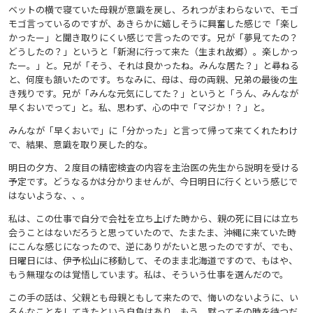
ベットの横で寝ていた母親が意識を戻し、ろれつがまわらないで、モゴ
モゴ言っているのですが、あきらかに嬉しそうに興奮した感じで「楽し
かったー」と聞き取りにくい感じで言ったのです。兄が「夢見てたの？
どうしたの？」というと「新潟に行って来た（生まれ故郷）。楽しかっ
たー。」と。兄が「そう、それは良かったね。みんな居た？」と尋ねる
と、何度も頷いたのです。ちなみに、母は、母の両親、兄弟の最後の生
き残りです。兄が「みんな元気にしてた？」というと「うん、みんなが
早くおいでって」と。私、思わず、心の中で「マジか！？」と。
みんなが「早くおいで」に「分かった」と言って帰って来てくれたわけ
で、結果、意識を取り戻した的な。
明日の夕方、２度目の精密検査の内容を主治医の先生から説明を受ける
予定です。どうなるかは分かりませんが、今日明日に行くという感じで
はないような、、。
私は、この仕事で自分で会社を立ち上げた時から、親の死に目には立ち
会うことはないだろうと思っていたので、たまたま、沖縄に来ていた時
にこんな感じになったので、逆にありがたいと思ったのですが、でも、
日曜日には、伊予松山に移動して、そのまま北海道ですので、もはや、
もう無理なのは覚悟しています。私は、そういう仕事を選んだので。
この手の話は、父親とも母親ともして来たので、悔いのないように、い
ろんなことをしてきたという自負はあり、もう、黙ってその時を待つだ