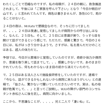
わたくしごとで恐縮なのですが、私の母親が、２４日の朝に、救急搬送
されまして、午後には「ご家族を呼んで下さい」となり「今日か明日が
山です。」と言われてたんです。病名は書きませんが、急性OOで、助か
ることはないと。
２４日の夜は、Mr.Katoで懇親会なので、そっちに行ってました
が、、、。２４日は夜通し覚悟してましたが病院からの呼び出しはな
く。なんと、２５日も。そして、２５日には意識が戻り、うっすら目を
開けて話ができるという感じで、ただただ、感謝と驚きで。今日の２６
日には、私がはっきり分かるようで。さすがは、私を産んだだけのこと
はある、超人の体力だと。
予想では、今日が火葬場かと覚悟していたのですが、奇跡か体力か偶然
か、意識を取り戻して話までして、、、感謝しかないです。あのまま行
かれていたら、何もわからないまま目の前から消えていたので。
で、２５日はある法人さんで施設長研修をしていたのですが、連絡で
「今なら、話ができるかもしれないから病院に来たほうがいい」との連
絡で、「皆さん、驚かないで聞いていただきたいのです。実は、私の母
親が危篤でして、、」と言ってご説明し、WJUの障がい部門のコンサル
タント赤松さんに後を託し、病院に向かいました。
ここから、不思議なことが、、、、。兄と二人で「凄いね」と。