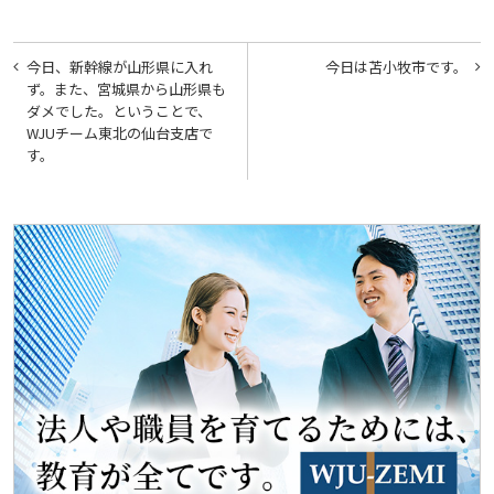
投
今日、新幹線が山形県に入れ
今日は苫小牧市です。
稿
ず。また、宮城県から山形県も
ダメでした。ということで、
ナ
WJUチーム東北の仙台支店で
ビ
す。
ゲ
ー
シ
ョ
ン