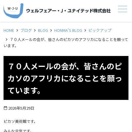
メニュー
HOME
ブログ
BLOG
HONMA’S BLOG
ピックアップ
７０人メールの会が、皆さんのピカソのアフリカになることを願って
います。
７０人メールの会が、皆さんのピ
カソのアフリカになることを願っ
ています。
2026年5月29日
calendar_today
ピカソ美術館です。
みんな元気です。