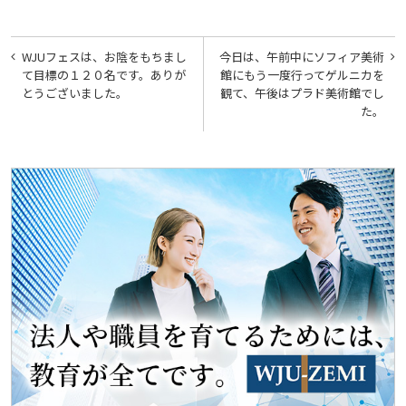
投
WJUフェスは、お陰をもちまし
今日は、午前中にソフィア美術
稿
て目標の１２０名です。ありが
館にもう一度行ってゲルニカを
とうございました。
観て、午後はプラド美術館でし
ナ
た。
ビ
ゲ
ー
シ
ョ
ン