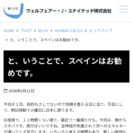
メニュー
HOME
ブログ
BLOG
HONMA’S BLOG
ピックアップ
と、いうことで、スペインはお勧めです。
と、いうことで、スペインはお勧
めです。
2026年5月31日
calendar_today
今日は１日、目的もさしてないので体調を整える日に当て、万全にし
て、明日移動で火曜日に日本に戻ります。
お陰様で、１２時間くらい寝て、最近で一番寝たかも。今日は、朝から
スタバです。旅行はいいですね。全神経が刺激されて次へのエネルギー
が湧いてくる気がします。いろいろと考える時間もあり、新しい発想も