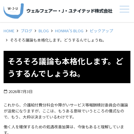
メニュー
HOME
ブログ
BLOG
HONMA’S BLOG
ピックアップ
そろそろ議論も本格化します。どうするんでしょうね。
そろそろ議論も本格化します。ど
うするんでしょうね。
2026年7月3日
calendar_today
これから、介護給付費分科会や障がいサービス等報酬検討委員会の議論
が活発になりますが、ここは、もうある意味でいうところの儀式なの
で、もう、大枠は決まっているわけです。
働く人を確保するための処遇改善加算は、今後もあると理解していま
す。