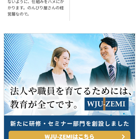
ないように、仕組みをハメにか
ナ
かります。のんびり屋さんの経
ビ
営層なので。
ゲ
ー
シ
ョ
ン