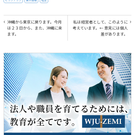
ピックアップ
業界情報
経営
投
沖縄から東京に戻ります。今月
私は経営者として、このように
稿
は２３日から、また、沖縄に来
考えています。← 意見には個人
ます。
差があります。
ナ
ビ
ゲ
ー
シ
ョ
ン