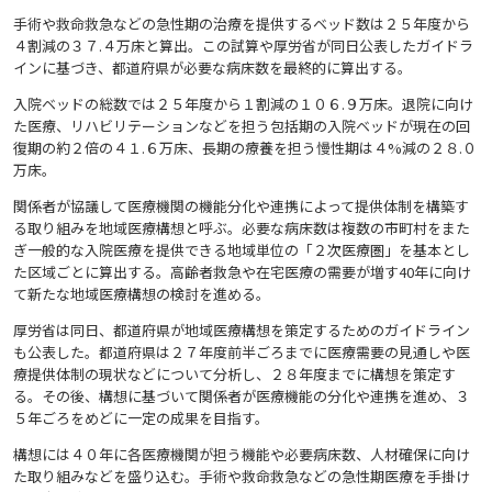
手術や救命救急などの急性期の治療を提供するベッド数は２５年度から
４割減の３７.４万床と算出。この試算や厚労省が同日公表したガイドラ
インに基づき、都道府県が必要な病床数を最終的に算出する。
入院ベッドの総数では２５年度から１割減の１０６.９万床。退院に向け
た医療、リハビリテーションなどを担う包括期の入院ベッドが現在の回
復期の約２倍の４１.６万床、長期の療養を担う慢性期は４%減の２８.０
万床。
関係者が協議して医療機関の機能分化や連携によって提供体制を構築す
る取り組みを地域医療構想と呼ぶ。必要な病床数は複数の市町村をまた
ぎ一般的な入院医療を提供できる地域単位の「２次医療圏」を基本とし
た区域ごとに算出する。高齢者救急や在宅医療の需要が増す40年に向け
て新たな地域医療構想の検討を進める。
厚労省は同日、都道府県が地域医療構想を策定するためのガイドライン
も公表した。都道府県は２７年度前半ごろまでに医療需要の見通しや医
療提供体制の現状などについて分析し、２８年度までに構想を策定す
る。その後、構想に基づいて関係者が医療機能の分化や連携を進め、３
５年ごろをめどに一定の成果を目指す。
構想には４０年に各医療機関が担う機能や必要病床数、人材確保に向け
た取り組みなどを盛り込む。手術や救命救急などの急性期医療を手掛け