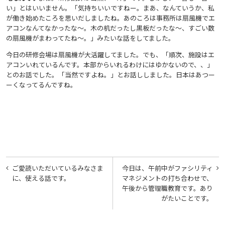
い」とはいいません。「気持ちいいですねー。まあ、なんていうか、私
が働き始めたころを思いだしましたね。あのころは事務所は扇風機でエ
アコンなんてなかったな〜。木の机だったし黒板だったな〜、すごい数
の扇風機がまわってたね〜。」みたいな話をしてました。
今日の研修会場は扇風機が大活躍してました。でも、「順次、施設はエ
アコンいれているんです。本部からいれるわけにはゆかないので、、」
とのお話でした。「当然ですよね。」とお話ししました。日本はあつー
ーくなってるんですね。
投
ご愛読いただいているみなさま
今日は、午前中がファシリティ
稿
に、使える話です。
マネジメントの打ち合わせで、
午後から管理職教育です。あり
ナ
がたいことです。
ビ