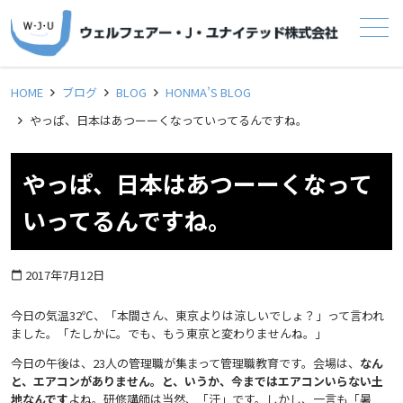
メニュー
HOME
ブログ
BLOG
HONMA’S BLOG
やっぱ、日本はあつーーくなっていってるんですね。
やっぱ、日本はあつーーくなって
いってるんですね。
2017年7月12日
calendar_today
今日の気温32℃、「本間さん、東京よりは涼しいでしょ？」って言われ
ました。「たしかに。でも、もう東京と変わりませんね。」
今日の午後は、23人の管理職が集まって管理職教育です。会場は、
なん
と、エアコンがありません。と、いうか、今まではエアコンいらない土
地なんです
よね。研修講師は当然、「汗」です。しかし、一言も「暑