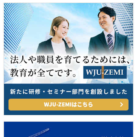
ゲ
ー
シ
ョ
ン