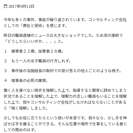
2017年9月12日
calendar_today
今年も多くの事件、事故が繰り返されています。コンサルティング会社
としての「責任と使命」を感じます。
昨日の職員逮捕のニュースは大きなショックでした。ため息の連続で
「どうしたらいいのか、、、」と。
１ 被害者２２歳、加害者２８歳。
２ もう一人の女子職員の行方しれず。
３ 事件後の当施設長の取材での受け答えの他人ごとのような様子。
４ 理事長の必死の謝罪。
働く人を選べない現状を理解した上で、指導すると簡単に辞めてしまう
状況であることを理解した上で、理解力の乏しい職員もいることを理解
した上で、我々コンサルティング会社がしなければならないことがある
と「強く理解」しました。
少しでもお役に立てたらという想いが本音です。我々なら、少し手を伸
ばせば手を握ることができる。そんな位置や場所で仕事をしている者と
しての務めのはず。