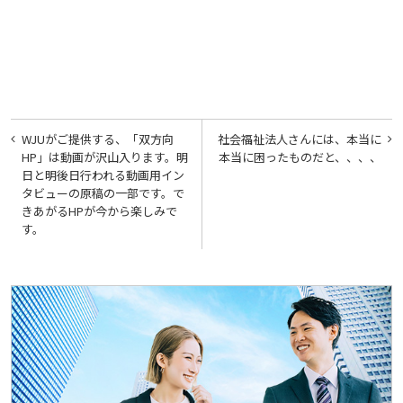
投
WJUがご提供する、「双方向
社会福祉法人さんには、本当に
稿
HP」は動画が沢山入ります。明
本当に困ったものだと、、、、
日と明後日行われる動画用イン
ナ
タビューの原稿の一部です。で
ビ
きあがるHPが今から楽しみで
す。
ゲ
ー
シ
ョ
ン