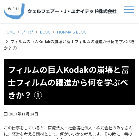
メニュー
HOME
ブログ
BLOG
HONMA’S BLOG
フィルムの巨人Kodakの崩壊と富士フィルムの躍進から何を学ぶべき
か？ ①
フィルムの巨人Kodakの崩壊と富
士フィルムの躍進から何を学ぶべ
きか？ ①
2017年11月24日
calendar_today
この仕事をしていると、医療法人・社会福祉法人・株式会社のみなさん
に、経営を考える題材として、何がいいかを考えます。その時に一番の