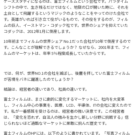
ケーススタディになるのは、富士フィルムという会社です。パラダイム
シフトの中で、生き残るだけではなく、地獄の口が開いた時に、それを
土台として飛躍するというマジックのようなことをやってのけた会社で
す。英雄がいれば引き立て役がいるもので、その役をするのが、フィル
ムの巨人、イーストマン・コダック社です。世界のシェアを抑えていた
コダックは、2012年1月に倒産します。
10年前までフィルムの世界シェア No.1だった会社が10年で倒産するので
す。こんなことが理解できるでしょうか？ なぜなら、2001年まで、フィ
ルムのマーケットは、年率 5％程度成長していたからです。
では、何が、世界NO.1の会社を滅ぼし、後塵を拝していた富士フィルム
が苦境をバネに躍進したのでしょうか？
結論は、経営者の違いであり、社員の違いです。
富士フィルムは、まさに劇的に変化するマーケットに、社内を大変革
し、フィルム中心の事業を、医療、LCD、半導体、ITの会社に変えたので
す。私が一番感銘を受けるのは、経営者の強い決意です。この経営者
は、「変化を恐れず、自法人の強みを生かし新しい分野に挑戦する」信
じられないほど過酷なマーケットに果敢に挑んだ歴史です。
富士フィルムのHPには、以下のように書かれています。「写真フィルム