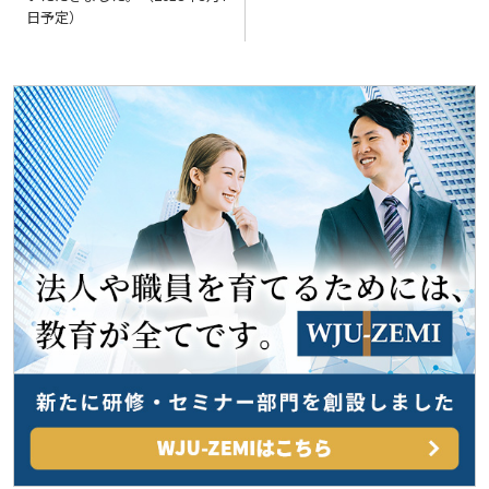
ナ
日予定）
ビ
ゲ
ー
シ
ョ
ン