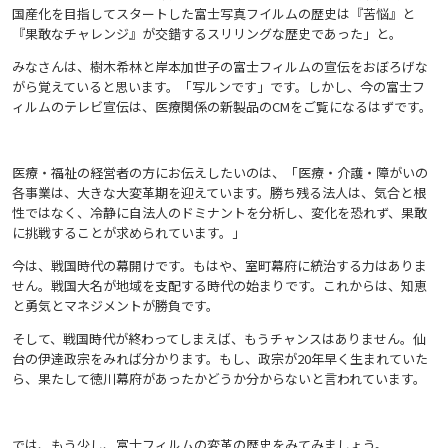
国産化を目指してスタートした富士写真フイルムの歴史は『苦悩』と
『果敢なチャレンジ』が交錯するスリリングな歴史であった」と。
みなさんは、樹木希林と岸本加世子の富士フィルムの宣伝をおぼろげな
がら覚えていると思います。「写ルンです」です。しかし、今の富士フ
ィルムのテレビ宣伝は、医療関係の新製品のCMをご覧になるはずです。
医療・福祉の経営者の方にお伝えしたいのは、「医療・介護・障がいの
各事業は、大きな大変革期を迎えています。勝ち残る法人は、気合と根
性ではなく、冷静に自法人のドミナントを分析し、変化を恐れず、果敢
に挑戦することが求められています。」
今は、戦国時代の幕開けです。もはや、室町幕府に統治する力はありま
せん。戦国大名が地域を支配する時代の始まりです。これからは、知恵
と勇気とマネジメントが勝負です。
そして、戦国時代が終わってしまえば、もうチャンスはありません。仙
台の伊達政宗をみれば分かります。もし、政宗が20年早く生まれていた
ら、果たして徳川幕府があったかどうか分からないと言われています。
では、もう少し、富士フィルムの変革の歴史をみてみましょう。