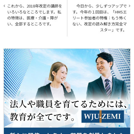
投
これから、2018年改定の講師を
今日から、少しずつアップで
稿
いろいろなところでします。私
す。今年の１回目は、「HMSエ
の特徴は、医療・介護・障が
リート参加者の特権：もう怖く
ナ
い、全部するところです。
ない、改定の読み解き方完全マ
ビ
スター」です。
ゲ
ー
シ
ョ
ン