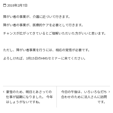
2018年2月7日
calendar_today
障がい者の事業が、介護に近づいて行きます。
障がい者の事業が、医療的ケアを必要として行きます。
チャンスが広がってきているとご理解いただいた方がいいと思います。
ただし、障がい者事業を行うには、相応の覚悟が必要です。
よろしければ、3月15日のHMSセミナーに来てください。
投
豪雪のため、明日とあさっての
今日の午後は、いろいろな打ち
稿
仕事が延期になりました。 今年
合わせのために法人さんに訪問
はしょうがないですね。
です。
ナ