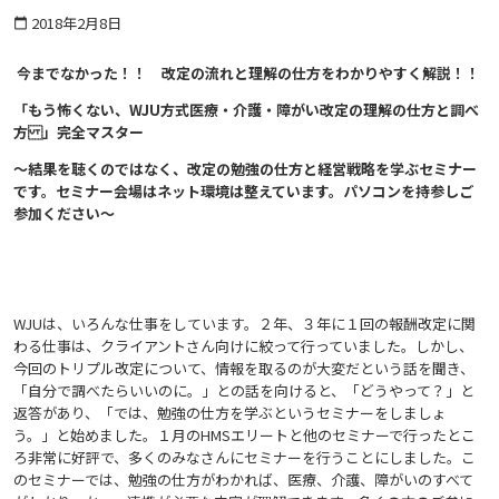
2018年2月8日
calendar_today
今までなかった！！ 改定の流れと理解の仕方をわかりやすく解説！！
「もう怖くない、WJU方式医療・介護・障がい改定の理解の仕方と調べ
方 」完全マスター
～結果を聴くのではなく、改定の勉強の仕方と経営戦略を学ぶセミナー
です。
セミナー会場はネット環境は整えています。パソコンを持参しご
参加ください～
WJUは、いろんな仕事をしています。２年、３年に１回の報酬改定に関
わる仕事は、クライアントさん向けに絞って行っていました。しかし、
今回のトリプル改定について、情報を取るのが大変だという話を聞き、
「自分で調べたらいいのに。」との話を向けると、「どうやって？」と
返答があり、「では、勉強の仕方を学ぶというセミナーをしましょ
う。」と始めました。１月のHMSエリートと他のセミナーで行ったとこ
ろ非常に好評で、多くのみなさんにセミナーを行うことにしました。こ
のセミナーでは、勉強の仕方がわかれば、医療、介護、障がいのすべて