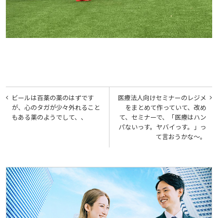
投
ビールは百薬の薬のはずです
医療法人向けセミナーのレジメ
稿
が、心のタガが少々外れること
をまとめて作っていて、改め
もある薬のようでして、、
て、セミナーで、「医療はハン
ナ
パないっす。ヤバイっす。」っ
ビ
て言おうかな〜。
ゲ
ー
シ
ョ
ン