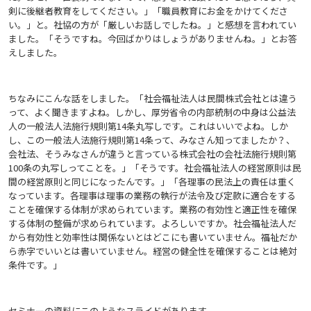
剣に後継者教育をしてください。」「職員教育にお金をかけてくださ
い。」と。社協の方が「厳しいお話しでしたね。」と感想を言われてい
ました。「そうですね。今回ばかりはしょうがありませんね。」とお答
えしました。
ちなみにこんな話をしました。「社会福祉法人は民間株式会社とは違う
って、よく聞きますよね。しかし、厚労省令の内部統制の中身は公益法
人の一般法人法施行規則第14条丸写しです。これはいいでよね。しか
し、この一般法人法施行規則第14条って、みなさん知ってましたか？、
会社法、そうみなさんが違うと言っている株式会社の会社法施行規則第
100条の丸写しってことを。」「そうです。社会福祉法人の経営原則は民
間の経営原則と同じになったんです。」「各理事の民法上の責任は重く
なっています。各理事は理事の業務の執行が法令及び定款に適合をする
ことを確保する体制が求められています。業務の有効性と適正性を確保
する体制の整備が求められています。よろしいですか。社会福祉法人だ
から有効性と効率性は関係ないとはどこにも書いていません。福祉だか
ら赤字でいいとは書いていません。経営の健全性を確保することは絶対
条件です。」
セミナーの資料にこのようなスライドがあります。