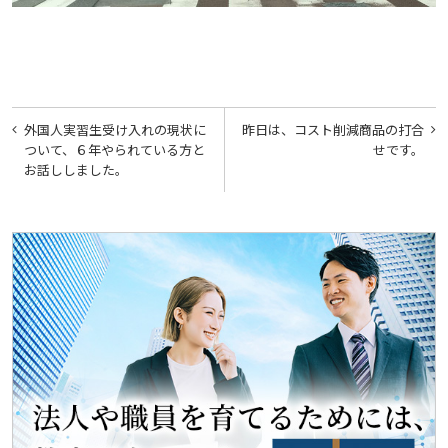
投
外国人実習生受け入れの現状に
昨日は、コスト削減商品の打合
稿
ついて、６年やられている方と
せです。
お話ししました。
ナ
ビ
ゲ
ー
シ
ョ
ン