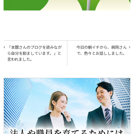
投
「本間さんのブログを読みなが
今日の朝イチから、病院さん
稿
ら自分を励ましています。」と
で、色々とお話ししました。
言われました。
ナ
ビ
ゲ
ー
シ
ョ
ン