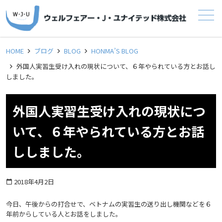
メニュー
HOME
ブログ
BLOG
HONMA’S BLOG
外国人実習生受け入れの現状について、６年やられている方とお話し
しました。
外国人実習生受け入れの現状につ
いて、６年やられている方とお話
ししました。
2018年4月2日
calendar_today
今日、午後からの打合せで、ベトナムの実習生の送り出し機関などを６
年前からしている人とお話をしました。