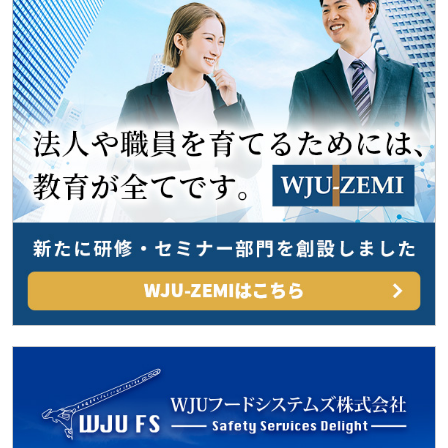
シ
ョ
ン