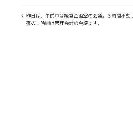
投
昨日は、午前中は経営企画室の会議。３時間移動
稿
夜の１時間は管理会計の会議です。
ナ
ビ
ゲ
ー
シ
ョ
ン