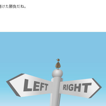
賭けた勝負だね。
。