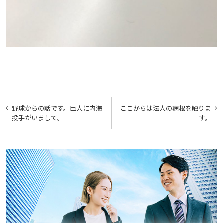
投
野球からの話です。巨人に内海
ここからは法人の病根を触りま
稿
投手がいまして。
す。
ナ
ビ
ゲ
ー
シ
ョ