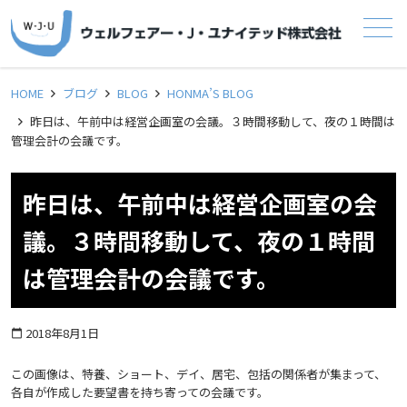
メニュー
HOME
ブログ
BLOG
HONMA’S BLOG
昨日は、午前中は経営企画室の会議。３時間移動して、夜の１時間は
管理会計の会議です。
昨日は、午前中は経営企画室の会
議。３時間移動して、夜の１時間
は管理会計の会議です。
2018年8月1日
calendar_today
この画像は、特養、ショート、デイ、居宅、包括の関係者が集まって、
各自が作成した要望書を持ち寄っての会議です。