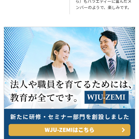
稿
ら）もバラエティーに富んだメ
ンバーのようで、楽しみです。
ナ
ビ
ゲ
ー
シ
ョ
ン