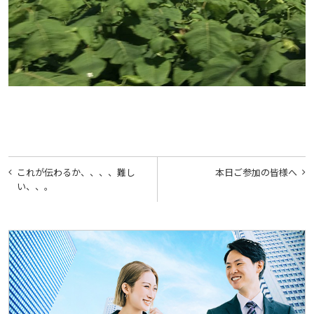
投
これが伝わるか、、、、難し
本日ご参加の皆様へ
稿
い、、。
ナ
ビ
ゲ
ー
シ