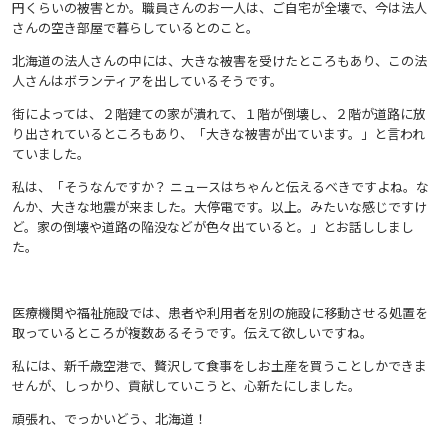
円くらいの被害とか。職員さんのお一人は、ご自宅が全壊で、今は法人
さんの空き部屋で暮らしているとのこと。
北海道の法人さんの中には、大きな被害を受けたところもあり、この法
人さんはボランティアを出しているそうです。
街によっては、２階建ての家が潰れて、１階が倒壊し、２階が道路に放
り出されているところもあり、「大きな被害が出ています。」と言われ
ていました。
私は、「そうなんですか？ ニュースはちゃんと伝えるべきですよね。な
んか、大きな地震が来ました。大停電です。以上。みたいな感じですけ
ど。家の倒壊や道路の陥没などが色々出ていると。」とお話ししまし
た。
医療機関や福祉施設では、患者や利用者を別の施設に移動させる処置を
取っているところが複数あるそうです。伝えて欲しいですね。
私には、新千歳空港で、贅沢して食事をしお土産を買うことしかできま
せんが、しっかり、貢献していこうと、心新たにしました。
頑張れ、でっかいどう、北海道！