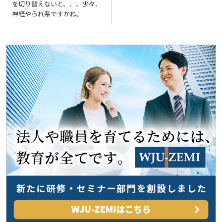
を切り替えないと、、、少々、
ナ
神経やられ系ですかね。
ビ
ゲ
ー
シ
ョ
ン