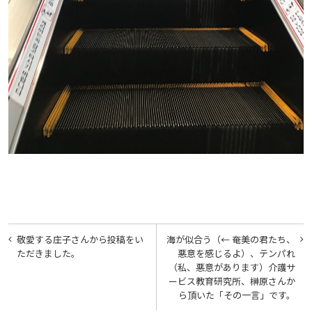
投
敬愛する庄子さんから投稿をい
海が似合う（← 奄美の君たち、
稿
ただきました。
悪意を感じるよ）、テンパれ
（私、悪意があります）介護サ
ナ
ービス教育研究所、榊原さんか
ビ
ら頂いた「その一言」です。