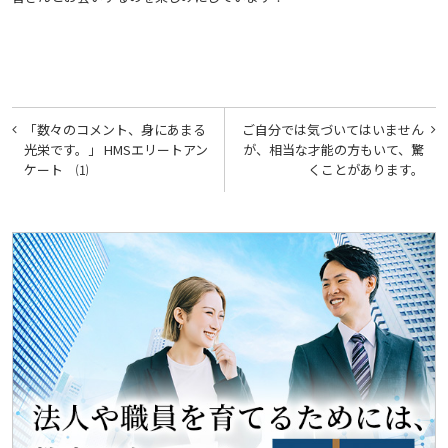
投
「数々のコメント、身にあまる
ご自分では気づいてはいません
稿
光栄です。」 HMSエリートアン
が、相当な才能の方もいて、驚
ケート ⑴
くことがあります。
ナ
ビ
ゲ
ー
シ
ョ
ン