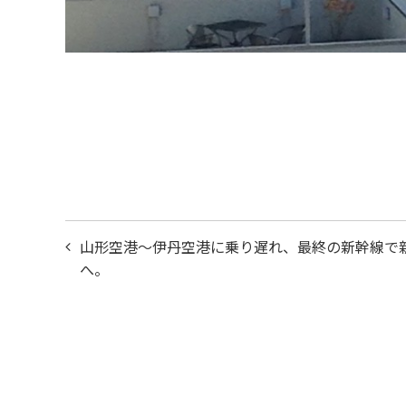
投
山形空港〜伊丹空港に乗り遅れ、最終の新幹線で
稿
へ。
ナ
ビ
ゲ