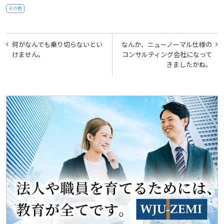
その他
投
何がなんでも乗り切らないとい
なんか、ニューノーマル仕様の
稿
けません。
コンサルティング会社になって
きましたかね。
ナ
ビ
ゲ
ー
シ
ョ
ン