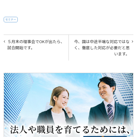
セミナー
投
５月末の理事会でOKが出たら、
今、国は中途半端な対応ではな
稿
試合開始です。
く、徹底した対応が必要だと思
います。
ナ
ビ
ゲ
ー
シ
ョ
ン