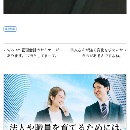
業界情報
投
5/27 am 管理会計のセミナーが
法人さんが強く変化を求めたか
稿
あります。お待ちしてまーす。
ら今があるんですよね。
ナ
ビ
ゲ
ー
シ
ョ
ン